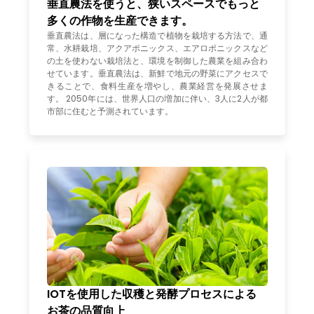
垂直農法を使うと、狭いスペースでもっと
多くの作物を生産できます。
垂直農法は、層になった構造で植物を栽培する方法で、通
常、水耕栽培、アクアポニックス、エアロポニックスなど
の土を使わない栽培法と、環境を制御した農業を組み合わ
せています。垂直農法は、新鮮で地元の野菜にアクセスで
きることで、食料生産を増やし、農業経営を発展させま
す。 2050年には、世界人口の増加に伴い、3人に2人が都
市部に住むと予測されています。
IOTを使用した収穫と発酵プロセスによる
お茶の品質向上