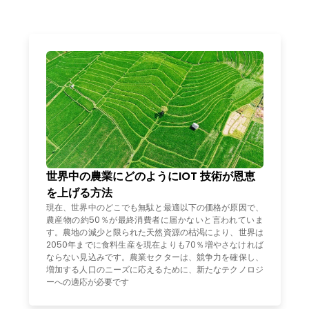
世界中の農業にどのようにIOT 技術が恩恵
を上げる方法
現在、世界中のどこでも無駄と最適以下の価格が原因で、
農産物の約50％が最終消費者に届かないと言われていま
す。農地の減少と限られた天然資源の枯渇により、世界は
2050年までに食料生産を現在よりも70％増やさなければ
ならない見込みです。農業セクターは、競争力を確保し、
増加する人口のニーズに応えるために、新たなテクノロジ
ーへの適応が必要です