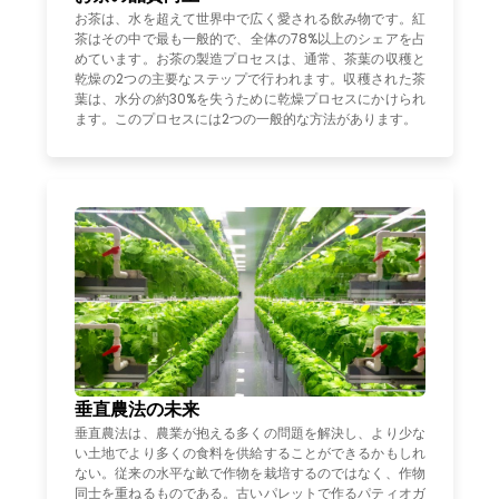
お茶は、水を超えて世界中で広く愛される飲み物です。紅
茶はその中で最も一般的で、全体の78%以上のシェアを占
めています。お茶の製造プロセスは、通常、茶葉の収穫と
乾燥の2つの主要なステップで行われます。収穫された茶
葉は、水分の約30%を失うために乾燥プロセスにかけられ
ます。このプロセスには2つの一般的な方法があります。
垂直農法の未来
垂直農法は、農業が抱える多くの問題を解決し、より少な
い土地でより多くの食料を供給することができるかもしれ
ない。従来の水平な畝で作物を栽培するのではなく、作物
同士を重ねるものである。古いパレットで作るパティオガ